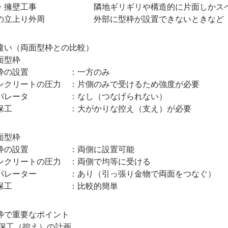
擁壁工事 隣地ギリギリや構造的に片面しかスペー
立上り外周 外部に型枠が設置できないときなど
い（両面型枠との比較）
片面型枠
の設置 ：一方のみ
ートの圧力 ：片側のみで受けるため強度が必要
ータ ：なし（つなげられない）
 ：大がかりな控え（支え）が必要
型枠
の設置 ：両側に設置可能
リートの圧力 ：両側で均等に受ける
ーター ：あり（引っ張り金物で両面をつなぐ）
工 ：比較的簡単
で重要なポイント
工（控え）の計画