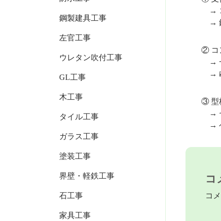
→ コン
鋼製建具工事
→ 鋼製
左官工事
② コン
ウレタン吹付工事
→ 一気
→ ゆっ
GL工事
木工事
③ 型枠
→ セパ
タイル工事
→ ベニ
ガラス工事
塗装工事
界壁・軽鉄工事
コ
コメ
石工事
家具工事