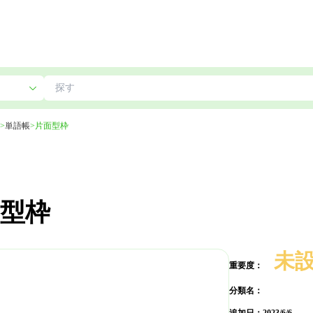
>
単語帳
>
片面型枠
型枠
未
重要度：
分類名：