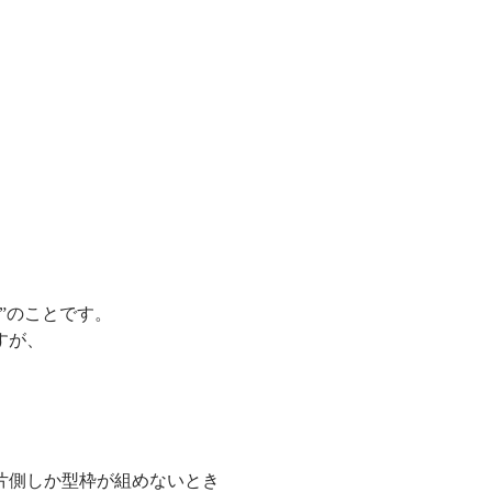
”のことです。
すが、
しか型枠が組めないとき