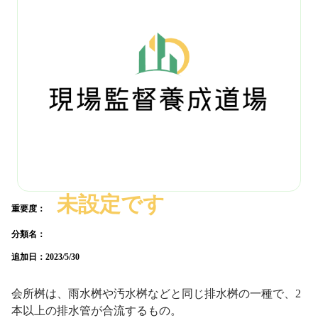
未設定です
重要度：
分類名：
追加日：
2023/5/30
会所桝は、雨水桝や汚水桝などと同じ排水桝の一種で、2
本以上の排水管が合流するもの。