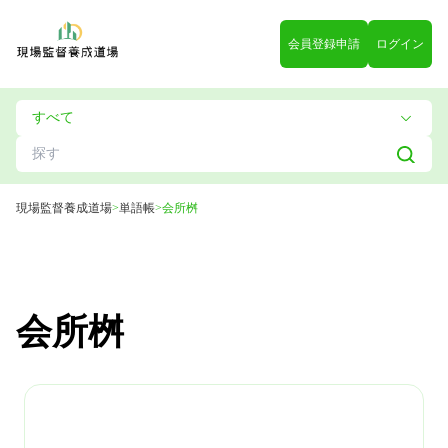
会員登録申請
ログイン
現場監督養成道場
>
単語帳
>
会所桝
会所桝