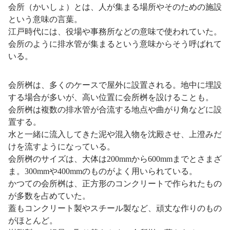
会所（かいしょ）とは、人が集まる場所やそのための施設
という意味の言葉。
江戸時代には、役場や事務所などの意味で使われていた。
会所のように排水管が集まるという意味からそう呼ばれて
いる。
会所桝は、多くのケースで屋外に設置される。地中に埋設
する場合が多いが、高い位置に会所桝を設けることも。
会所桝は複数の排水管が合流する地点や曲がり角などに設
置する。
水と一緒に流入してきた泥や混入物を沈殿させ、上澄みだ
けを流すようになっている。
会所桝のサイズは、大体は200mmから600mmまでとさまざ
ま。300mmや400mmのものがよく用いられている。
かつての会所桝は、正方形のコンクリートで作られたもの
が多数を占めていた。
蓋もコンクリート製やスチール製など、頑丈な作りのもの
がほとんど。