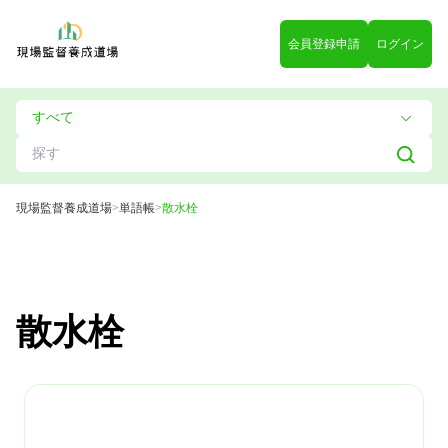
会員登録申請
ログイン
現場監督養成道場
>
単語帳
>
散水栓
散水栓