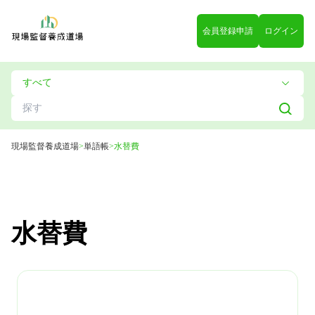
会員登録申請
ログイン
現場監督養成道場
>
単語帳
>
水替費
水替費