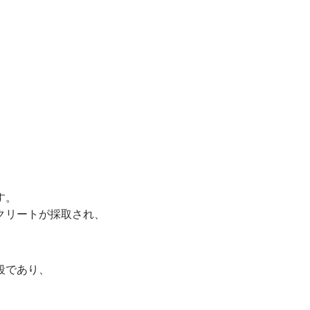
す。
クリートが採取され、
段であり、