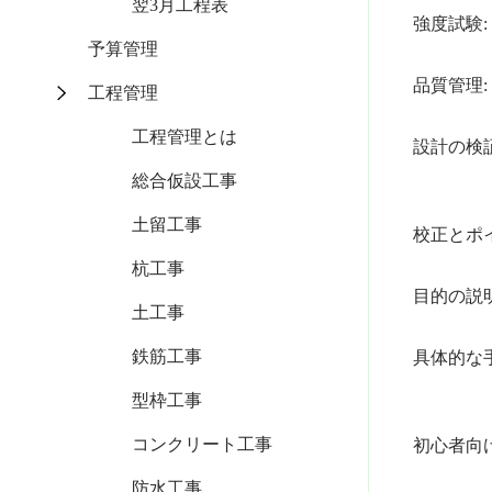
翌3月工程表
強度試験
予算管理
品質管理
工程管理
工程管理とは
設計の検
テスト
総合仮設工事
土留工事
校正とポ
杭工事
目的の説
土工事
鉄筋工事
具体的な
具体
型枠工事
コンクリート工事
初心者向
防水工事