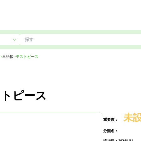
>
単語帳
>
テストピース
ストピース
未
重要度：
分類名：