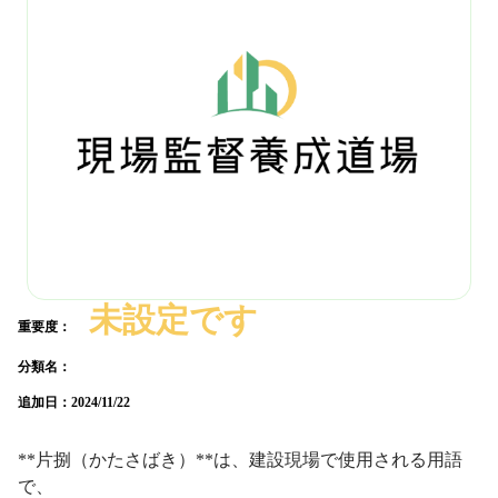
未設定です
重要度：
分類名：
追加日：
2024/11/22
**片捌（かたさばき）**は、建設現場で使用される用語
で、