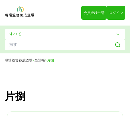
会員登録申請
ログイン
現場監督養成道場
>
単語帳
>
片捌
片捌