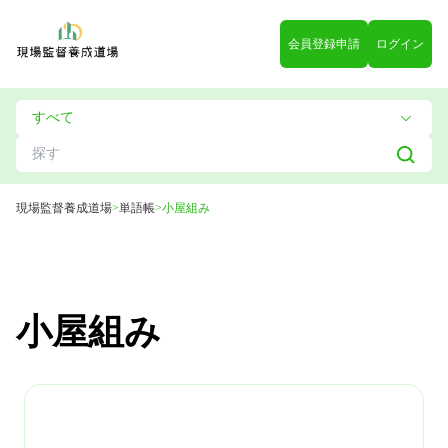
会員登録申請
ログイン
現場監督養成道場
>
単語帳
>
小屋組み
小屋組み