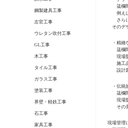
筬欄間の
鋼製建具工事
例えば
さらに音
左官工事
そのデザ
ウレタン吹付工事
・精緻
GL工事
筬欄間の
木工事
現場監督
施工品
タイル工事
設計図通
ガラス工事
・伝統的
塗装工事
筬欄間は
現場監督
界壁・軽鉄工事
その美的
石工事
現場管理
家具工事