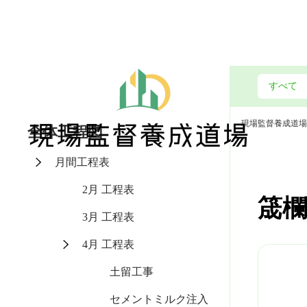
現場監督養成道場
全体工程図
月間工程表
2月 工程表
筬欄
3月 工程表
4月 工程表
土留工事
セメントミルク注入