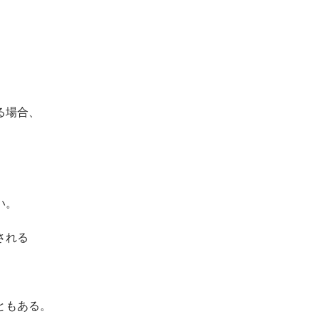
、
る場合、
い。
用される
。
ともある。