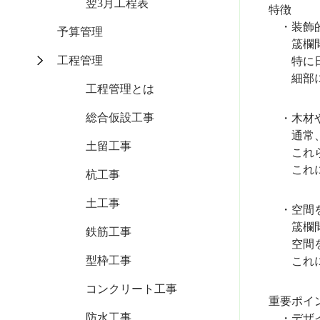
翌3月工程表
特徴
・装飾
予算管理
筬欄間は
工程管理
特に日本
細部にこ
工程管理とは
総合仮設工事
・木材や
通常、木
土留工事
これらの
これによ
杭工事
土工事
・空間を
筬欄間は
鉄筋工事
空間を
型枠工事
これによ
コンクリート工事
重要ポイ
防水工事
・デザイ