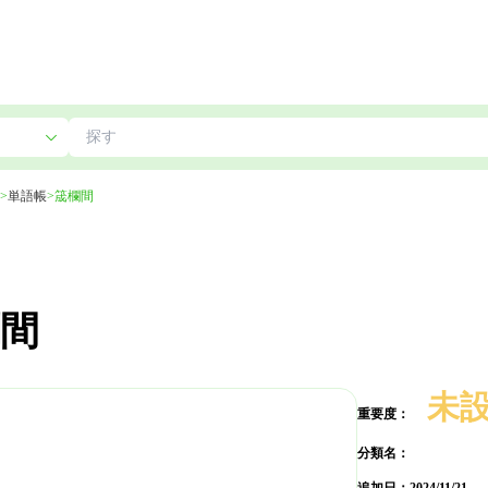
>
単語帳
>
筬欄間
間
未
重要度：
分類名：