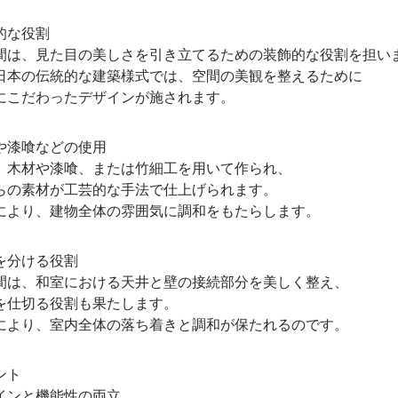
的な役割
、見た目の美しさを引き立てるための装飾的な役割を担い
の伝統的な建築様式では、空間の美観を整えるために
だわったデザインが施されます。
漆喰などの使用
材や漆喰、または竹細工を用いて作られ、
素材が工芸的な手法で仕上げられます。
り、建物全体の雰囲気に調和をもたらします。
分ける役割
、和室における天井と壁の接続部分を美しく整え、
仕切る役割も果たします。
り、室内全体の落ち着きと調和が保たれるのです。
ント
ンと機能性の両立