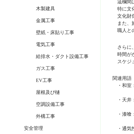
筬欄間は
木製建具
特に文化
文化財保
金属工事
また、施
職人との
壁紙・床貼り工事
電気工事
さらに、
時間がか
給排水・ダクト設備工事
スケジュ
ガス工事
関連用語
EV工事
・和室：
屋根及び樋
・天井：
空調設備工事
・漆喰：
外構工事
安全管理
・通気性