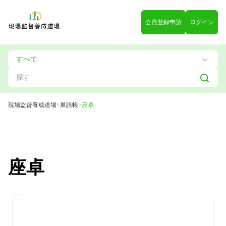
会員登録申請
ログイン
現場監督養成道場
>
単語帳
>
座卓
座卓