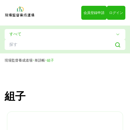
会員登録申請
ログイン
現場監督養成道場
>
単語帳
>
組子
組子