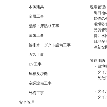
木製建具
現場管理
馬目地の
金属工事
建物の外
現場監督
壁紙・床貼り工事
品質管理
電気工事
特に水回
目地が不
給排水・ダクト設備工事
深刻な問
ガス工事
関連用語
EV工事
・目地材
タイルの
屋根及び樋
見た目を
空調設備工事
・タイル
外構工事
タイルを
安全管理