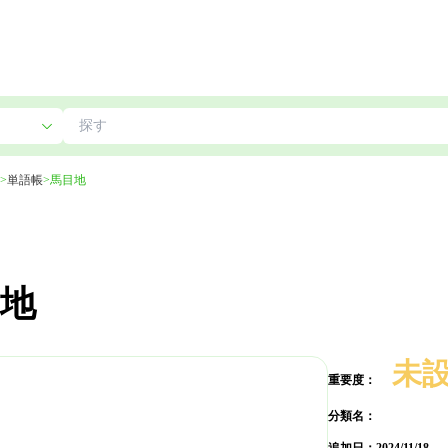
>
単語帳
>
馬目地
地
未
重要度：
分類名：