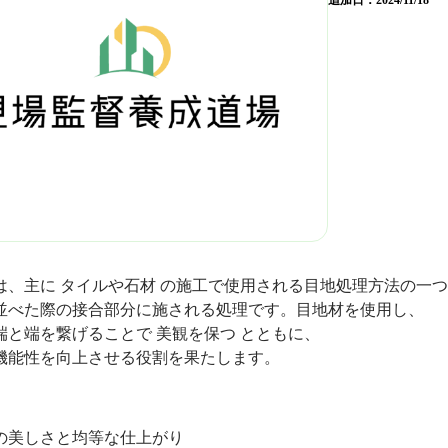
追加日：
2024/11/18
は、主に タイルや石材 の施工で使用される目地処理方法の一
並べた際の接合部分に施される処理です。目地材を使用し、
端と端を繋げることで 美観を保つ とともに、
機能性を向上させる役割を果たします。
美しさと均等な仕上がり