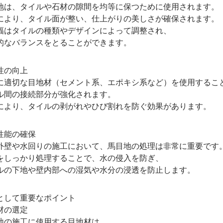
、タイルや石材の隙間を均等に保つために使用されます。
り、タイル面が整い、仕上がりの美しさが確保されます。
タイルの種類やデザインによって調整され、
バランスをとることができます。
性の向上
切な目地材（セメント系、エポキシ系など）を使用するこ
の接続部分が強化されます。
り、タイルの剥がれやひび割れを防ぐ効果があります。
能の確保
や水回りの施工において、馬目地の処理は非常に重要です
っかり処理することで、水の侵入を防ぎ、
下地や壁内部への湿気や水分の浸透を防止します。
として重要なポイント
材の選定
施工に使用する目地材は、