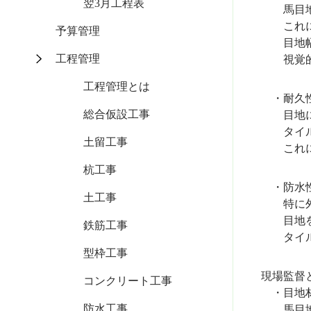
翌3月工程表
馬目地は
これによ
予算管理
目地幅は
工程管理
視覚的な
工程管理とは
・耐久
総合仮設工事
目地に適
タイル間
土留工事
これによ
杭工事
・防水性
土工事
特に外壁
目地をし
鉄筋工事
タイルの
型枠工事
現場監督
コンクリート工事
・目地
防水工事
馬目地の