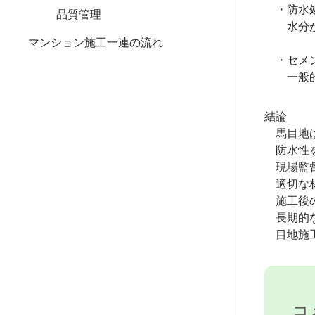
・防水処
品質管理
水分が浸
マンション施工一連の流れ
・セメン
一般的な
結論
馬目地は
防水性を
現場監督
適切な材
施工後の
長期的な
目地施工
コ