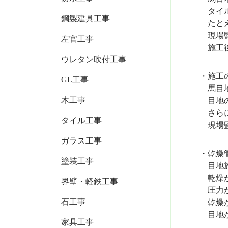
タイルの
鋼製建具工事
たとえば
現場監督
左官工事
施工後の
ウレタン吹付工事
・施工の
GL工事
馬目地は
木工事
目地の幅
さらに 
タイル工事
現場監督
ガラス工事
・乾燥管
塗装工事
目地施工
乾燥が不
界壁・軽鉄工事
圧力がか
石工事
乾燥が完
目地がし
家具工事