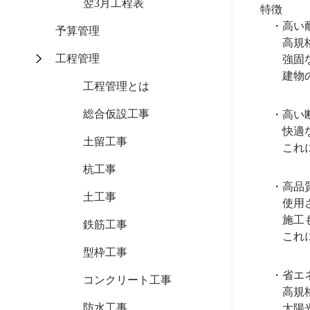
翌3月工程表
特徴
・高い
予算管理
高規格住
工程管理
強固な基
建物の揺
工程管理とは
総合仮設工事
・高い断
快適な室
土留工事
これによ
杭工事
・高品質
土工事
使用され
施工も精
鉄筋工事
これによ
型枠工事
・省エ
コンクリート工事
高規格住
防水工事
太陽光発