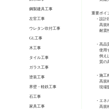
鋼製建具工事
重要ポイ
左官工事
・設計段
高規格住
ウレタン吹付工事
耐震性能
GL工事
・高品質
木工事
使用す
例えば、
タイル工事
質の高い
ガラス工事
・施工精
塗装工事
高規格住
界壁・軽鉄工事
現場監督
石工事
・エネル
家具工事
高規格住