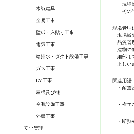
現場監督
木製建具
その設置
金属工事
現場管理
壁紙・床貼り工事
現場監督
品質管理
電気工事
建物の耐
給排水・ダクト設備工事
細部まで
正しい施
ガス工事
EV工事
関連用語
・耐震設
屋根及び樋
空調設備工事
・省エネ
外構工事
・断熱材
安全管理