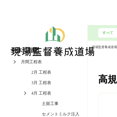
現場監督養成道場
全体工程図
月間工程表
2月 工程表
高規
3月 工程表
4月 工程表
土留工事
セメントミルク注入