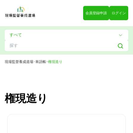
会員登録申請
ログイン
現場監督養成道場
>
単語帳
>
権現造り
権現造り