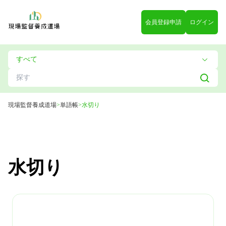
会員登録申請
ログイン
現場監督養成道場
>
単語帳
>
水切り
水切り