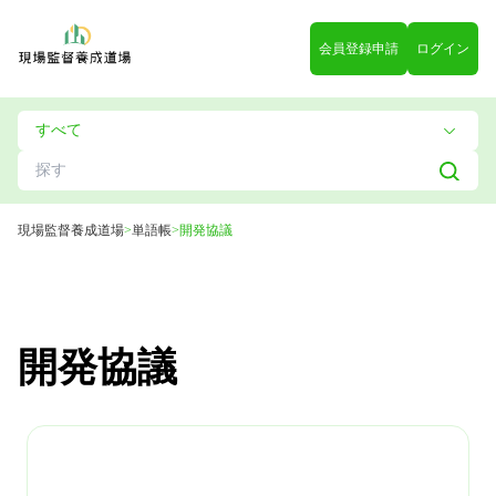
会員登録申請
ログイン
現場監督養成道場
>
単語帳
>
開発協議
開発協議