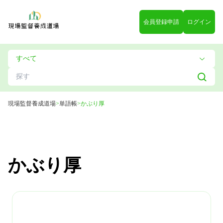
会員登録申請
ログイン
現場監督養成道場
>
単語帳
>
かぶり厚
かぶり厚