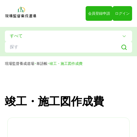
会員登録申請
ログイン
現場監督養成道場
>
単語帳
>
竣工・施工図作成費
竣工・施工図作成費