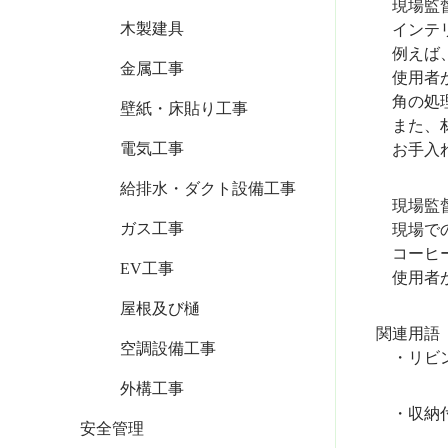
現場監督
木製建具
インテリ
例えば、
金属工事
使用者が
角の処理
壁紙・床貼り工事
また、材
電気工事
お手入れ
給排水・ダクト設備工事
現場監督
ガス工事
現場での
コーヒー
EV工事
使用者が
屋根及び樋
関連用語
空調設備工事
・リビン
外構工事
・収納付
安全管理