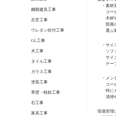
・素材選
鋼製建具工事
コーヒー
木材や金
左官工事
部屋の雰
ウレタン吹付工事
選ぶ素材
GL工事
・サイズ
木工事
ソファと
サイズが
タイル工事
テーブル
ガラス工事
・メンテ
塗装工事
コーヒー
特にガラ
界壁・軽鉄工事
清掃や手
石工事
現場管理
家具工事