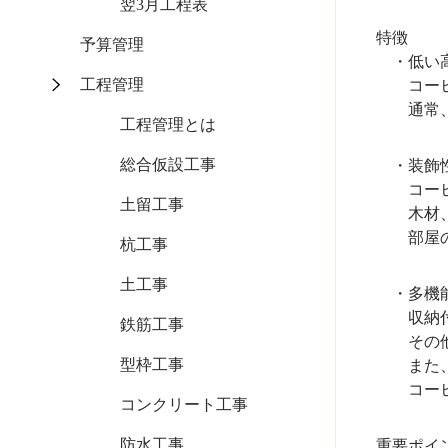
翌3月工程表
特徴
予算管理
・低い高
工程管理
コーヒー
通常、3
工程管理とは
総合仮設工事
・装飾性
コーヒー
土留工事
木材、金
部屋の雰
杭工事
土工事
・多機能
収納付き
鉄筋工事
その他の
型枠工事
また、近
コーヒー
コンクリート工事
防水工事
重要ポイ