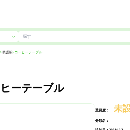
>
単語帳
>
コーヒーテーブル
ーヒーテーブル
未
重要度：
分類名：