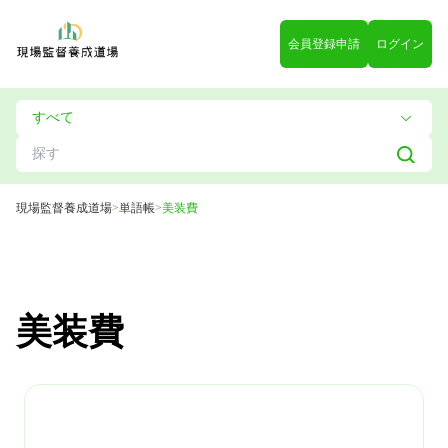
会員登録申請
ログイン
現場監督養成道場
>
単語帳
>
美装費
美装費