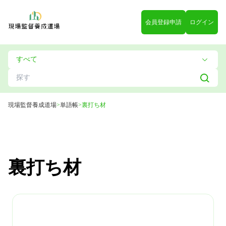
会員登録申請
ログイン
現場監督養成道場
>
単語帳
>
裏打ち材
裏打ち材