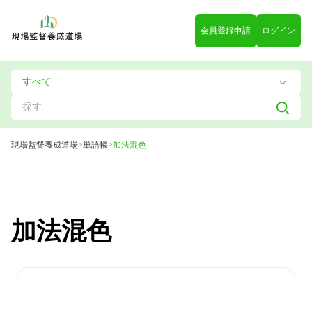
会員登録申請
ログイン
現場監督養成道場
>
単語帳
>
加法混色
加法混色