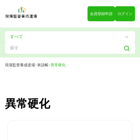
会員登録申請
ログイン
現場監督養成道場
>
単語帳
>
異常硬化
異常硬化