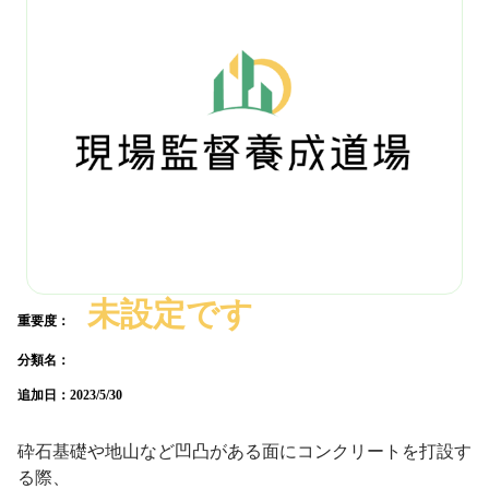
未設定です
重要度：
分類名：
追加日：
2023/5/30
砕石基礎や地山など凹凸がある面にコンクリートを打設す
る際、