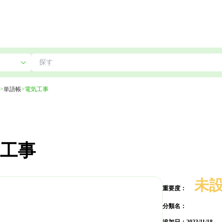
>
単語帳
>
電気工事
工事
未
重要度：
分類名：