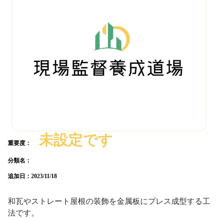
未設定です
重要度：
分類名：
追加日：
2023/11/18
和瓦やストレート屋根の装飾を金属板にプレス成型する工
法です。