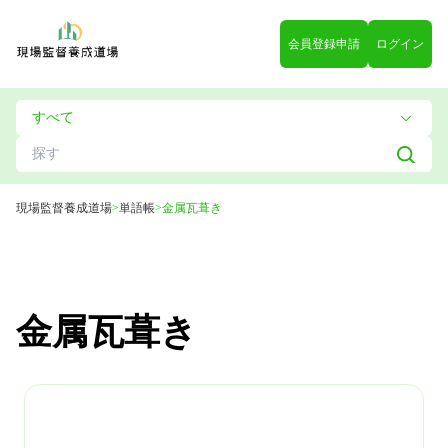
会員登録申請
ログイン
現場監督養成道場
>
単語帳
>
金属瓦葺き
金属瓦葺き