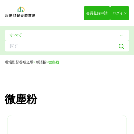
会員登録申請
ログイン
現場監督養成道場
>
単語帳
>
微塵粉
微塵粉