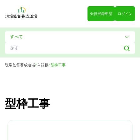
会員登録申請
ログイン
現場監督養成道場
>
単語帳
>
型枠工事
型枠工事