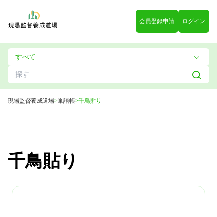
会員登録申請
ログイン
現場監督養成道場
>
単語帳
>
千鳥貼り
千鳥貼り