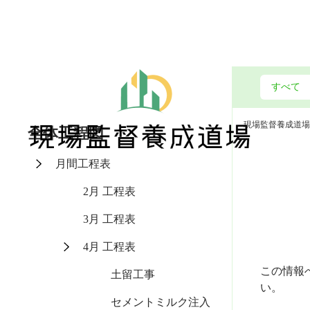
現場監督養成道場
全体工程図
月間工程表
2月 工程表
3月 工程表
4月 工程表
この情報
土留工事
い。
セメントミルク注入