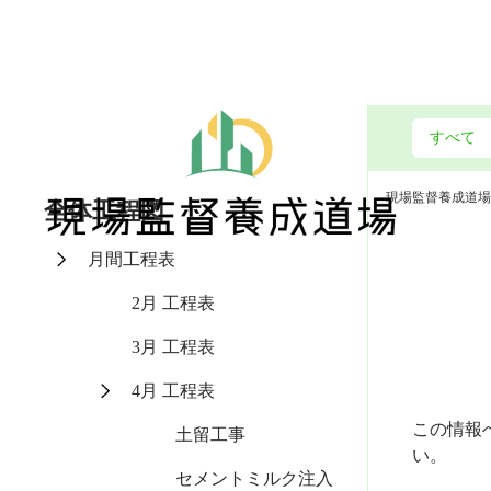
現場監督養成道場
全体工程図
月間工程表
2月 工程表
3月 工程表
4月 工程表
この情報
土留工事
い。
セメントミルク注入