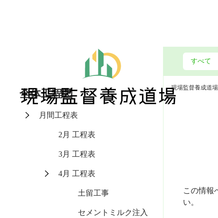
現場監督養成道場
全体工程図
月間工程表
2月 工程表
3月 工程表
4月 工程表
この情報
土留工事
い。
セメントミルク注入