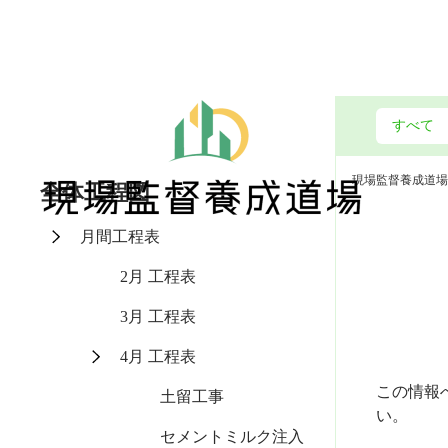
現場監督養成道場
全体工程図
月間工程表
2月 工程表
3月 工程表
4月 工程表
この情報
土留工事
い。
セメントミルク注入