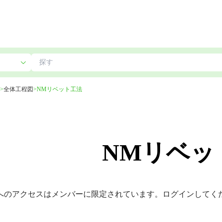
>
全体工程図
>
NMリベット工法
NMリベッ
へのアクセスはメンバーに限定されています。ログインしてく