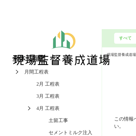
現場監督養成道場
全体工程図
月間工程表
2月 工程表
3月 工程表
4月 工程表
この情報
土留工事
い。
セメントミルク注入