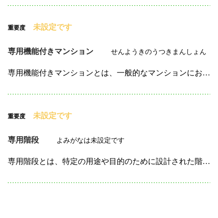
未設定です
重要度
専用機能付きマンション
せんようきのうつきまんしょん
専用機能付きマンションとは、一般的なマンションにおいて、 特定の住民や用途に合わせて提供される特別な機能や設備が 設置されたマンションのことです。 これらの機能は、住居者の生活を便利にするための…
未設定です
重要度
専用階段
よみがなは未設定です
専用階段とは、特定の用途や目的のために設計された階段です。 一般的な建物には、住居や商業施設、工場など、 さまざまな場所に階段が設置されますが、その中で専用階段は、 例えば、特定の部屋やエリアへ…