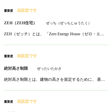
未設定です
重要度
ZEH（ZEH住宅）
ぜっち（ぜっちじゅうたく）
ZEH（ゼッチ）とは、 「Zero Energy House（ゼロ・エネルギー・ハウス）」の略で、 住宅において年間のエネルギー消費量がゼロとなることを目指した 設計・施工の基準です。 具体的…
未設定です
重要度
絶対高さ制限
ぜったいたかさ
絶対高さ制限とは、建物の高さを規定するために、 基準点からの高さが一定の制限を超えないように定められた制限です。 この制限は主に都市計画や地域の規制に基づいており、 建物が周囲の景観や環境に与え…
未設定です
重要度