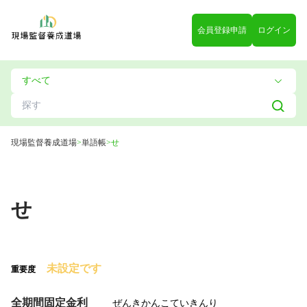
会員登録申請
ログイン
現場監督養成道場
>
単語帳
>
せ
せ
未設定です
重要度
全期間固定金利
ぜんきかんこていきんり