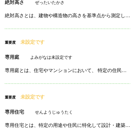
絶対高さ
ぜったいたかさ
絶対高さとは、建物や構造物の高さを基準点から測定したものを指します。 一般的には、海面からの高さや、地盤の高さを基準にして、 その構造物がどれくらいの高さにあるのかを計測します。 この概念は、特…
未設定です
重要度
専用庭
よみがなは未設定です
専用庭とは、住宅やマンションにおいて、 特定の住民だけが利用できる専用の屋外スペースを指します。 この庭は、住民がプライベートで使用できる場所として、 個別に設計・管理されます。一般的には、花や…
未設定です
重要度
専用住宅
せんようじゅうたく
専用住宅とは、特定の用途や住民に特化して設計・建築された住宅のことです。 一般的には、住む人の生活スタイルやニーズに応じて カスタマイズされることが多く、 例えば、バリアフリー設計の住宅や高齢者…