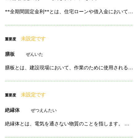
**全期間固定金利**とは、住宅ローンや借入金において、 ローンの返済期間中、金利が一定で変動しない仕組みです。 このタイプの金利は、契約時に決められた金利が 全期間にわたり変わらないため、返済…
未設定です
重要度
膳板
ぜんいた
膳板とは、建設現場において、作業のために使用される板の一種で、 主に仮設の作業台や足場として使われます。 現場では、膳板を利用して高所作業を行う際の作業員の足元を確保したり、 物品を一時的に置い…
未設定です
重要度
絶縁体
ぜつえんたい
絶縁体とは、電気を通さない物質のことを指します。 建設業においては、電気設備の安全性を確保するため、 電線や機器などの周囲に絶縁体を使用して、漏電や感電の防止を行います。 例えば、電線の被覆材や…