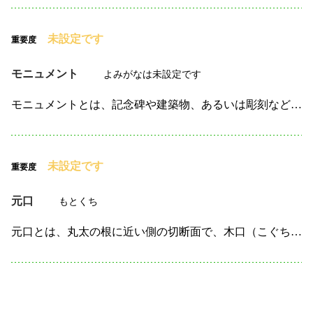
未設定です
重要度
モニュメント
よみがなは未設定です
モニュメントとは、記念碑や建築物、あるいは彫刻など、 特定の出来事や人物、歴史を象徴するために設置される構造物を指します。 都市や公園、広場などに設置されることが多く、その場所のランドマークとして…
未設定です
重要度
元口
もとくち
元口とは、丸太の根に近い側の切断面で、木口（こぐち）の一種を指します。 その反対に、丸太の先端にあたる細い側の切断面は**末口（すえくち）**と呼ばれます。 元口は丸太の大きさを表す際や、売買の際…