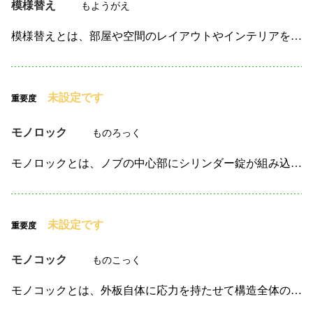
模様替え
もようがえ
模様替えとは、部屋や空間のレイアウトやインテリアを変更することを指します。 一般的に、家具の配置を変えたり、壁の色を変える、カーテンや照明を新調するなどの手段で、 空間の印象を変えることを目的とし…
未設定です
重要度
モノロック
ものろっく
モノロックとは、ノブの中心部にシリンダー錠が組み込まれているタイプの握り玉のことです。 これにより、別途鍵を取り付ける必要がありません。 主に開き戸用のノブとして使用され、室内側には解除用のプッシ…
未設定です
重要度
モノコック
ものこっく
モノコックとは、外板自体に応力を持たせて構造全体の強度を支える方式のことです。 これを応力外皮構造とも呼びます。 主に自動車、鉄道、航空機、さらにはミサイルなど、軽量かつ高強度が求められる分野で採…