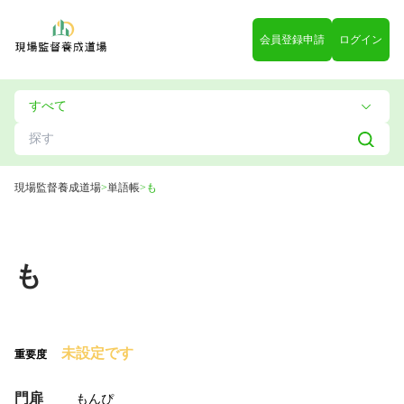
会員登録申請
ログイン
現場監督養成道場
>
単語帳
>
も
も
未設定です
重要度
門扉
もんぴ