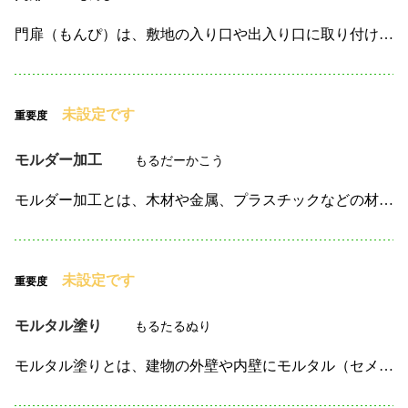
門扉（もんぴ）は、敷地の入り口や出入り口に取り付けられる扉で、 主に建物や庭、駐車場、塀の一部として設置されます。 門扉は防犯性、プライバシーの確保、美観の向上を目的として使用され、住宅地や商業施…
未設定です
重要度
モルダー加工
もるだーかこう
モルダー加工とは、木材や金属、プラスチックなどの材料を、特定の形状に加工する手法のことです。 特に木材のモルダー加工は、木材の端面を加工して、装飾的な形や機能的な凹凸をつけるために行われます。 こ…
未設定です
重要度
モルタル塗り
もるたるぬり
モルタル塗りとは、建物の外壁や内壁にモルタル（セメント、砂、水を混ぜた材料）を塗布する施工方法のことです。 主に壁の仕上げや補修、装飾的な目的で使用され、建物の保護や美観を向上させるために重要な工程…