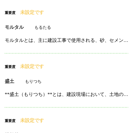
未設定です
重要度
モルタル
もるたる
モルタルとは、主に建設工事で使用される、砂、セメント、および水を混ぜ合わせた建材です。 通常は、石膏やセメントなどの接着材を使って壁の仕上げや、タイルの接着、基礎工事に使用されます。 モルタルは、…
未設定です
重要度
盛土
もりつち
**盛土（もりつち）**とは、建設現場において、土地の高さを調整するために土を積み上げる作業や、 そのために使われる土のことを指します。 土木工事や基礎工事においてよく使用され、道路や駐車場、建物…
未設定です
重要度