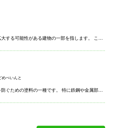
延焼のおそれのある部分とは、火災が発生した際に、 火が容易に拡大する可能性がある建物の一部を指します。 この部分は、火が広がりやすい構造や材料、配置が原因であり、 適切な防火措置が求められます。…
どめぺいんと
酸カルシウム鉛錆止めペイントは、 金属表面に塗布することで錆を防ぐための塗料の一種です。 特に鉄鋼や金属部品などの外部や湿気の多い環境で使用されることが多い塗料で、 錆の発生を抑制し、金属の耐久…