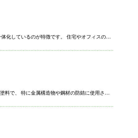
円筒錠とは、円筒形の本体部分を持つ錠前の一種で、 ドアノブと一体化しているのが特徴です。 住宅やオフィスの内扉、トイレや会議室など、 プライバシーや簡易な施錠が求められる場所で 広く使用されて…
鉛丹錆止めペイントは、鉛を主成分とした顔料（鉛丹）を含む防錆塗料で、 特に金属構造物や鋼材の防錆に使用されます。 この塗料は、高い耐久性と優れた防錆効果を持ち、 金属の酸化や腐食を抑えることがで…