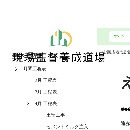
現場監督養成道場
全体工程図
月間工程表
2月 工程表
3月 工程表
4月 工程表
重要
土留工事
遠
セメントミルク注入