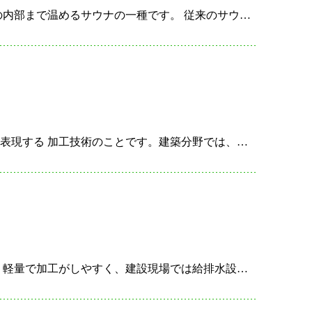
遠赤外線サウナは、遠赤外線という特殊な波長の光を使って、 体の内部まで温めるサウナの一種です。 従来のサウナは高温の空気で体を温めますが、 遠赤外線サウナは遠赤外線を直接照射することで、 体の…
エンボスとは、表面に凹凸をつけて立体的な模様やテクスチャーを表現する 加工技術のことです。建築分野では、内装材や外装材、手すりや床材など、 さまざまな建材のデザインや機能性向上のために使われていま…
塩ビ管とは、塩化ビニル樹脂（PVC）を素材とした管のことです。 軽量で加工がしやすく、建設現場では給排水設備や配線保護、排気ダクトなど、 幅広い用途で使用されます。耐腐食性や耐薬品性に優れているた…