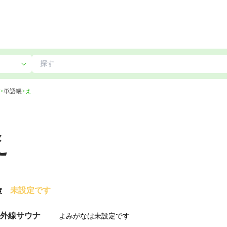
>
単語帳
>
え
え
未設定です
度
赤外線サウナ
よみがなは未設定です