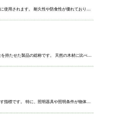
鉛丹は、鉛を主成分とする赤色の顔料で、主に塗料や防錆塗料などに使用されます。 耐久性や防食性が優れており、 特に金属の保護を目的として用いられることが多いです。 鉛丹は、特に鉄鋼構造物や機械設備…
エンジニアリング・ウッドとは、 木材を加工して高い強度や耐久性を持たせた製品の総称です。 天然の木材に比べて、均一な品質や優れた機械的特性を持つことが特徴です。 これらは、接着剤や圧縮などの技術…
演色性とは、照明のもとで物体の色がどれだけ自然に見えるかを示す指標です。 特に、照明器具や照明条件が物体の色に与える影響を評価するために使われます。 演色性は、建築において色彩の正確な再現が求めら…